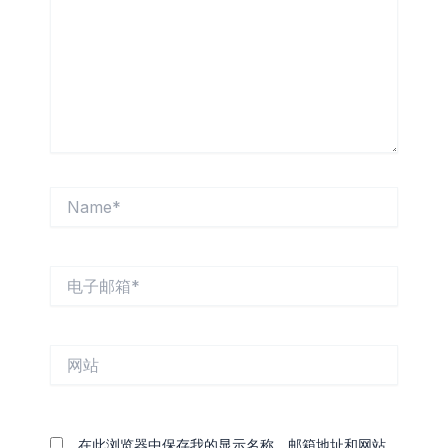
入...
Name*
电
子
邮
箱
网
*
站
在此浏览器中保存我的显示名称、邮箱地址和网站