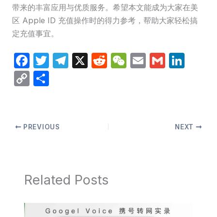
带来的丰富应用与优质服务。希望本文能成为大家在美
区 Apple ID 充值操作时的得力参考，帮助大家轻松搞
定充值事宜。
F
T
T
X
R
W
E
G
Li
a
w
el
e
e
m
m
n
C
分
c
itt
e
d
C
ail
ail
k
o
享
e
er
gr
di
h
e
p
b
a
t
at
dI
y
PREVIOUS
NEXT
o
m
n
Li
o
n
k
k
Related Posts